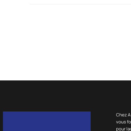
Chez A
vous fo
pour la