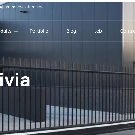
o@ardennesclotures.be
oduits
Portfolio
Blog
Job
Contac
ivia