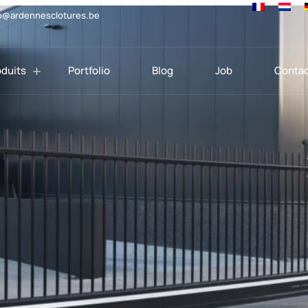
o@ardennesclotures.be
oduits
Portfolio
Blog
Job
Contac