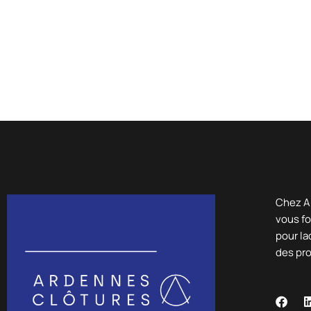
Chez A
vous fo
pour la
des pr