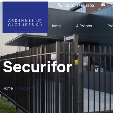
+32 (0) 87 85 81 00
inf
Home
A Propos
Pr
Securifor
.
Home
Securifor