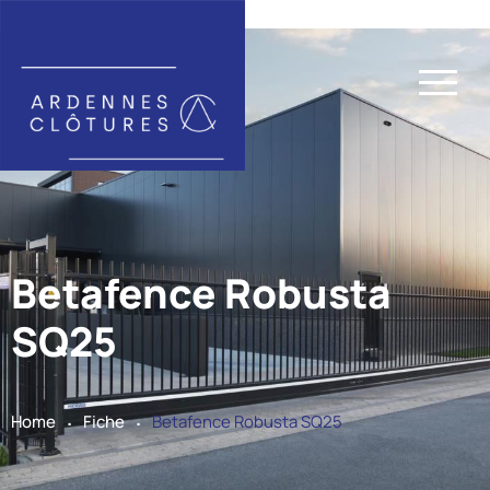
Betafence Robusta
SQ25
.
.
Home
Fiche
Betafence Robusta SQ25