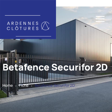
Betafence Securifor 2D
.
.
Home
Fiche
Betafence Securifor 2D