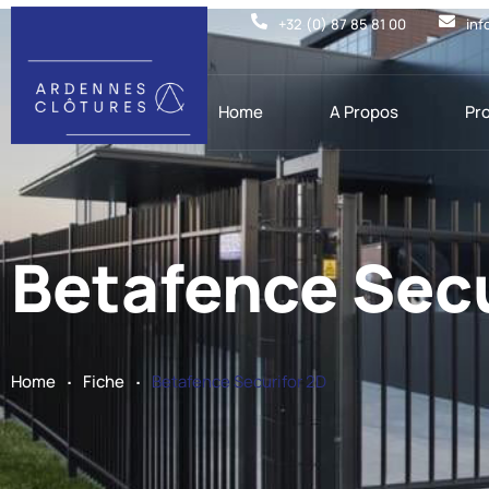
+32 (0) 87 85 81 00
inf
Home
A Propos
Pr
Betafence Secu
.
.
Home
Fiche
Betafence Securifor 2D