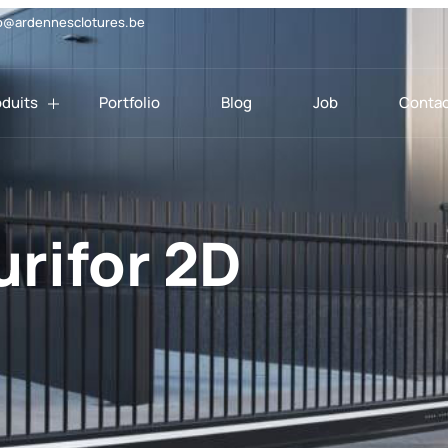
o@ardennesclotures.be
oduits
Portfolio
Blog
Job
Contac
rifor 2D