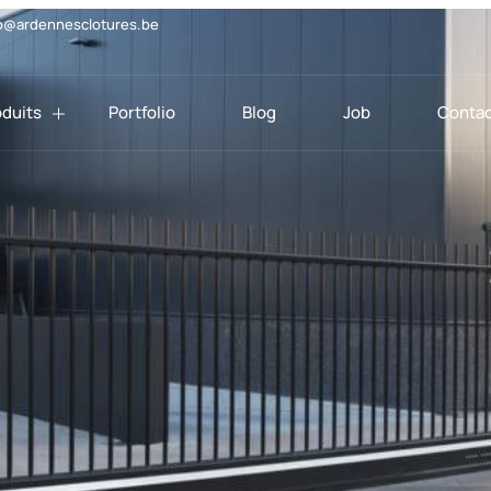
o@ardennesclotures.be
oduits
Portfolio
Blog
Job
Contac