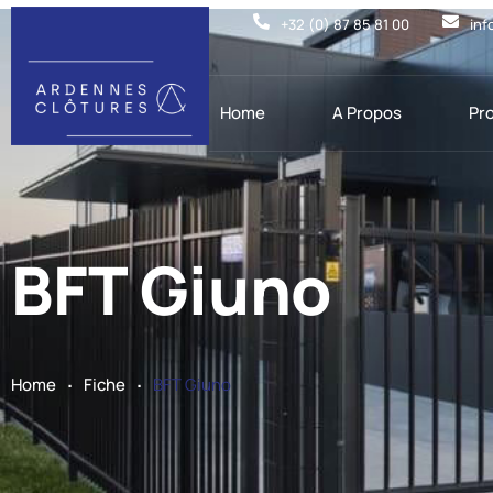
+32 (0) 87 85 81 00
inf
Home
A Propos
Pr
BFT Giuno
.
.
Home
Fiche
BFT Giuno