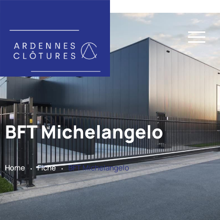
BFT Michelangelo
.
.
Home
Fiche
BFT Michelangelo