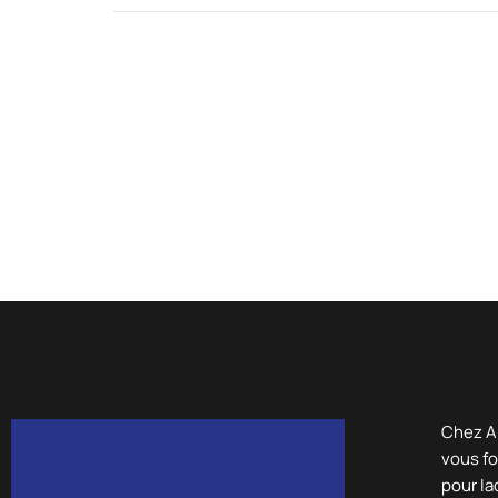
Chez A
vous fo
pour la