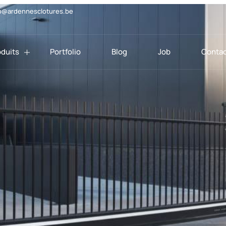
o@ardennesclotures.be
oduits
Portfolio
Blog
Job
Contac