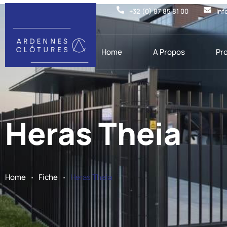
+32 (0) 87 85 81 00
inf
Home
A Propos
Pr
Heras Theia
.
.
Home
Fiche
Heras Theia