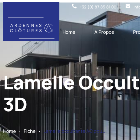
+32 (0) 87 85 81 00
inf
Home
A Propos
Pr
Lamelle Occul
3D
.
.
Home
Fiche
Lamelle occultante AC pour panneau 3D