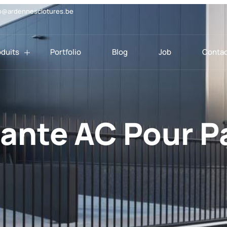
o@ardennesclotures.be
oduits
Portfolio
Blog
Job
Contac
tante AC Pour 