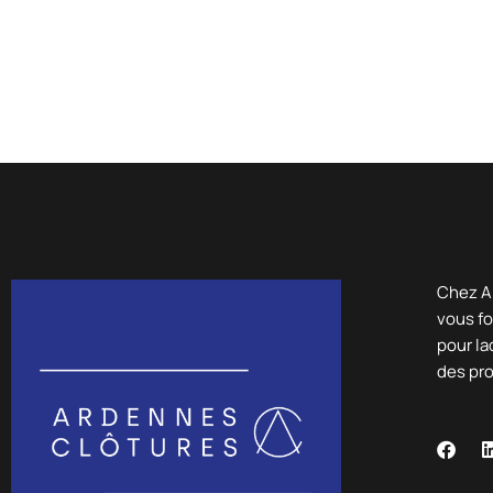
Chez A
vous fo
pour la
des pr