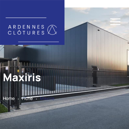
Maxiris
.
.
Home
Fiche
Maxiris