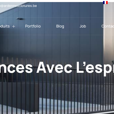
o@ardennesclotures.be
oduits
Portfolio
Blog
Job
Contac
nces Avec L’esp