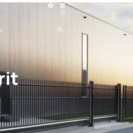
t
rit