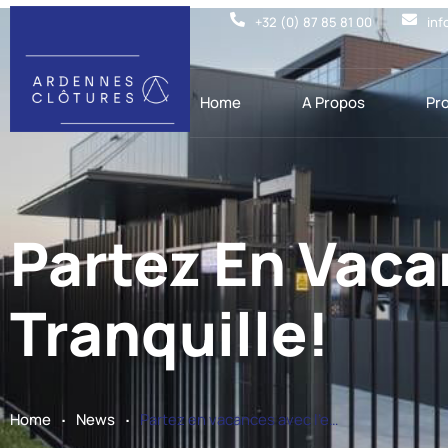
+32 (0) 87 85 81 00
inf
Home
A Propos
Pr
Partez En Vaca
Tranquille!
.
.
Home
News
Partez en vacances avec l’esprit tranquille!