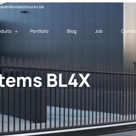
o@ardennesclotures.be
oduits
Portfolio
Blog
Job
Contac
tems BL4X