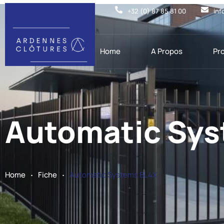
+32 (0) 87 85 81 00
inf
Home
A Propos
Pr
Automatic Sys
.
.
Home
Fiche
Automatic Systems BL4X