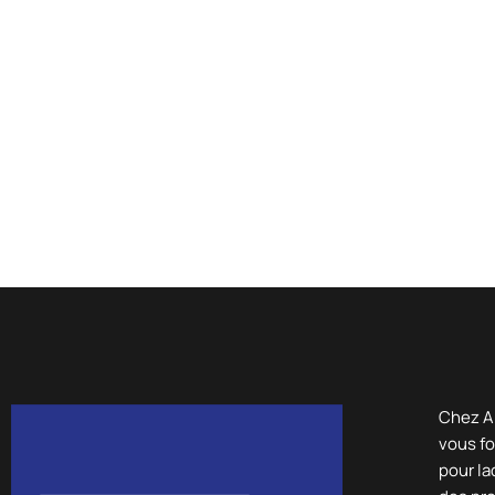
Chez A
vous fo
pour la