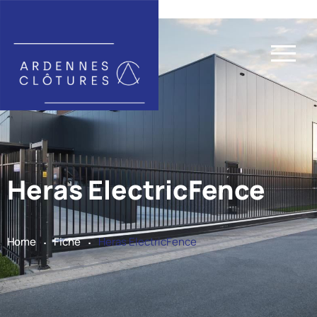
Heras ElectricFence
.
.
Home
Fiche
Heras ElectricFence