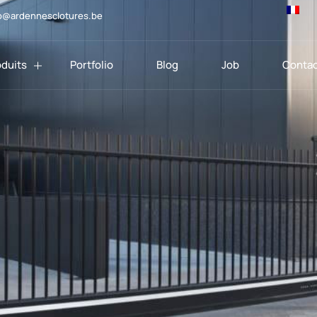
o@ardennesclotures.be
oduits
Portfolio
Blog
Job
Contac