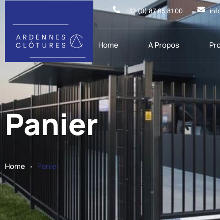
+32 (0) 87 85 81 00
inf
Home
A Propos
Pr
Panier
.
Home
Panier