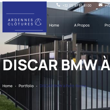
+32 (0) 87 85 81 00
inf
Home
A Propos
Pr
DISCAR BMW À 
.
.
Home
Portfolio
DISCAR BMW à Petit-Rechain