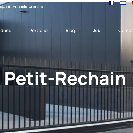
o@ardennesclotures.be
oduits
Portfolio
Blog
Job
Contac
Petit-Rechain