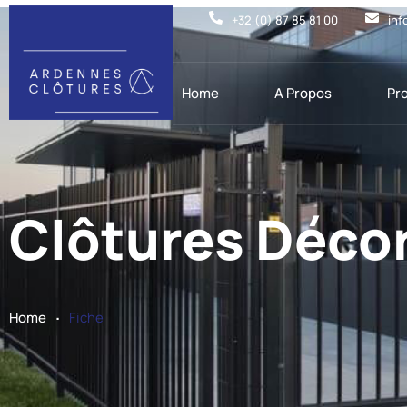
+32 (0) 87 85 81 00
inf
Home
A Propos
Pr
Clôtures Déco
.
Home
Fiche