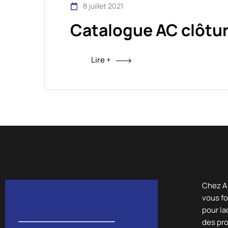
8 juillet 2021
Catalogue AC clôtu
Lire +
Chez A
vous fo
pour la
des pr