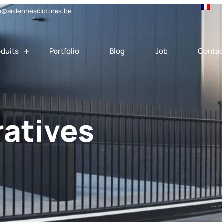
o@ardennesclotures.be
oduits
Portfolio
Blog
Job
Contac
ratives