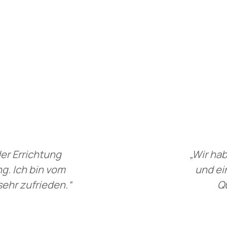
er Errichtung
„Wir ha
g. Ich bin vom
und ei
ehr zufrieden.“
Q