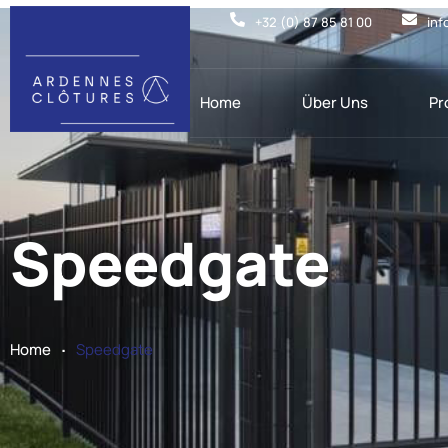
+32 (0) 87 85 81 00
inf
Home
Über Uns
Pr
Speedgate
.
Home
Speedgate