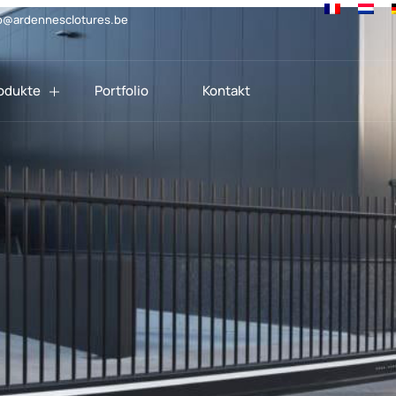
o@ardennesclotures.be
odukte
Portfolio
Kontakt