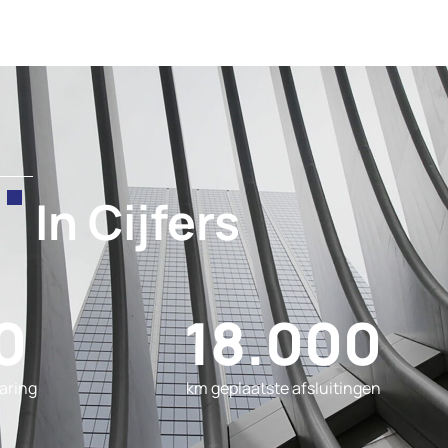
In Cijfers
0
18.000
varing
km geplaatste afsluitingen