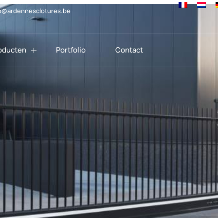
o@ardennesclotures.be
oducten
Portfolio
Contact