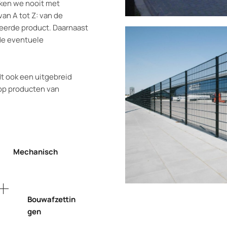
rken we nooit met
an A tot Z: van de
eerde product. Daarnaast
de eventuele
dt ook een uitgebreid
op producten van
Mechanisch
Bouwafzettin
gen