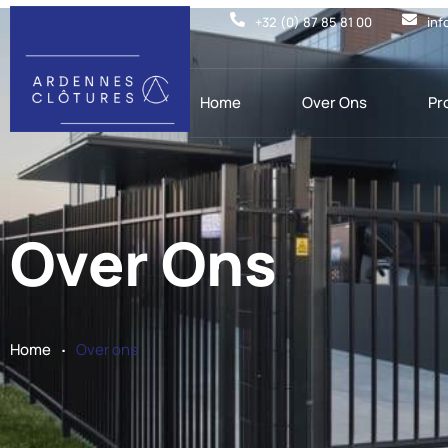
+32 (0) 87 85 81 00
inf
Home
Over Ons
Pr
Over Ons
.
Home
Over ons