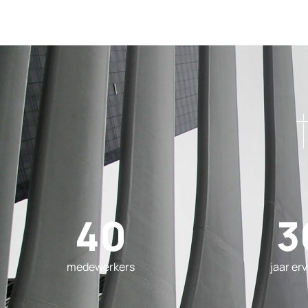
40
3
medewerkers
jaar er