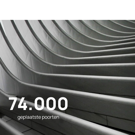
74.000
geplaatste poorten